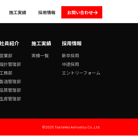
施工実績
採用情報
お問い合わせ
社員紹介
施工実績
採用情報
営業部
実績一覧
新卒採用
設計管理部
中途採用
工務部
エントリーフォーム
製造管理部
品質管理部
生産管理部
©2025 Toa tekko kensetsu Co.,Ltd.